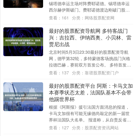
锡塔德幸运主场对阵费耶诺德。锡塔德幸运
西尔赫伊斯破门。费耶诺德渡边刚破门股票
配资大盘，吉瓦伊罗-里德破门。最终比分....
查看：
161
分类：
网络股票配资网
最好的股票配资导航网 多特客战门
兴：吉拉西、伊纳西奥、小贝林、雷
贾尼出战
北京时间5月3日23:30最好的股票配资导航
网，德甲第32轮，多特蒙德客场挑战门兴格
拉德巴赫，赛前双方首发公布。 多特首发：
1-科贝尔、49-卢卡-雷贾尼、26....
查看：
137
分类：
靠谱股票配资门户
最好的股票配资平台 阿斯：卡马文加
本赛季状态太差，法国队基本不会带
他踢世界杯
根据《阿斯报》援引法国方面消息的报道，
卡马文加很有可能无缘德尚敲定的新一届世
界杯法国队大名单。 报道称，从自责反省，
到时光飞逝，如今他想要挑战已然尘埃落定
查看：
127
分类：
股票配资资讯网站
的命运....