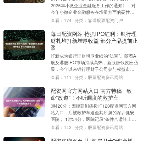
2026年小微企业金融服务工作的通知》，对
今年小微企业金融服务在增量方面的硬性要
求进一步“松绑”，未提及“全国普惠型小微
查看：
174
分类：
靠谱股票配资门户
企....
每日配资网站 抢抓IPO红利：银行理
财扎堆打新增厚收益 部分产品提前止
盈
打新成为银行理财增厚业绩的“法宝”。随着A
股及港股IPO市场持续高热，新股赚钱效应凸
显，今年以来银行理财子公司参与权益市场
的频次显著提高。据深交所数据，截至5月....
查看：
111
分类：
股票配资资讯网站
配资网官方网站入口 南方特稿 | 致
命“改道”！不听调度的救护车
0时20分：因腹部剧痛拨打120配资网官方网
站入口，后被救护车送至其所属的深圳健安
医院； 1时34分：医院记录“条件合适转上级
医院进一步治疗”，但转院未执行； ....
查看：
142
分类：
股票配资资讯网站
配资咨询平台 从“海岸卫士”到“金树