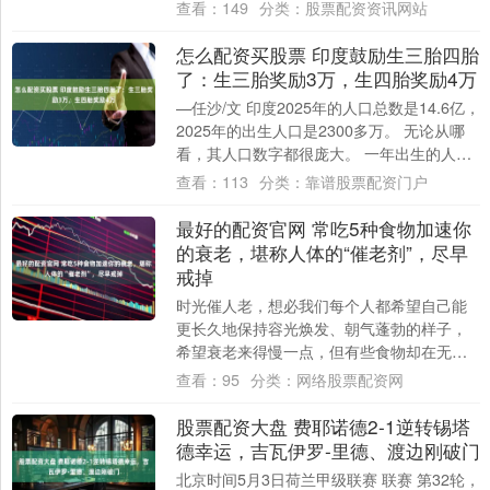
者可能没有任何症状，却可能在在下一代身
查看：
149
分类：
股票配资资讯网站
上酿....
怎么配资买股票 印度鼓励生三胎四胎
了：生三胎奖励3万，生四胎奖励4万
—任沙/文 印度2025年的人口总数是14.6亿，
2025年的出生人口是2300多万。 无论从哪
看，其人口数字都很庞大。 一年出生的人口
数赶上不少国家的总人口。....
查看：
113
分类：
靠谱股票配资门户
最好的配资官网 常吃5种食物加速你
的衰老，堪称人体的“催老剂”，尽早
戒掉
时光催人老，想必我们每个人都希望自己能
更长久地保持容光焕发、朝气蓬勃的样子，
希望衰老来得慢一点，但有些食物却在无形
之中，催化衰老的速度！比如这5种食物，可
查看：
95
分类：
网络股票配资网
能有的....
股票配资大盘 费耶诺德2-1逆转锡塔
德幸运，吉瓦伊罗-里德、渡边刚破门
北京时间5月3日荷兰甲级联赛 联赛 第32轮，