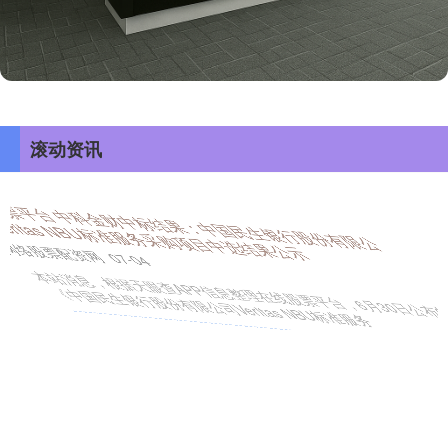
滚动资讯
北京股票配资官方网站查询 “卖身”悬念背后，“高端零食第一
股”的内忧与遗憾
股票配资资讯网站
07-16
文 | 张佳儒北京股票配资官方网站查询 世上真的有未卜先知吗？7月
10日晚，良品铺子公告控股股东筹划重大事项，公司控制权
配资王 氢能无人机商业化“起飞”还要多久？
网络股票配资网
08-25
以“启航低空经济配资王，赋能千行百业”为主题的2025国际低空经济
博览会近日在上海举办，全产业链条的头部企业带着最新成果