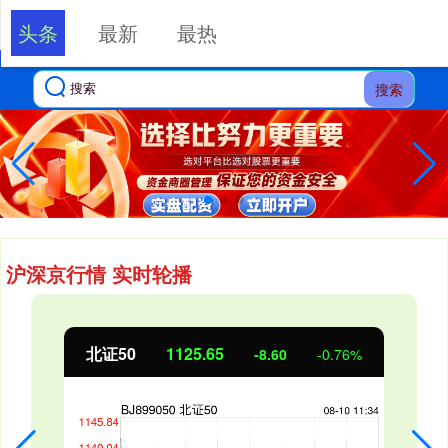
头条
最新
最热
搜索
沪深京行情 实时轮播
北证50
1125.47
-8.78
-0.77%