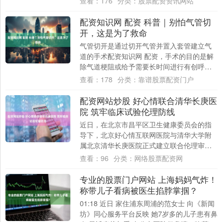
查看：
176
分类：
股票配资资讯网站
把....
配资知识网 配资 科普｜别怕气管切
开，这是为了救命
气管切开是通过切开气管并置入套管建立气
道的手术配资知识网 配资，手术的目的是解
除气道梗阻或给予需要长时间进行有创呼吸
机支持患者建立安全、舒适、通畅的气道通
查看：
178
分类：
靠谱股票配资门户
路，已....
配资网站炒股 好心情联合清华长庚医
院 筑牢临床试验伦理防线
近日，在北京市昌平区卫生健康委员会的指
导下，北京好心情互联网医院与清华大学附
属北京清华长庚医院正式建立联合伦理审查
制度。根据合作约定，清华长庚医院伦理委
查看：
96
分类：
网络股票配资网
员会将全....
专业的股票门户网站 上海妈妈气炸！
称带儿子看病被医生掐脖掌掴？
01:18 近日 家住浦东周浦的范女士 向《新闻
坊》同心服务平台反映 她7岁多的儿子患有鼻