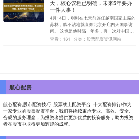
天，核心议程已明确，未来5年要办
一件大事！
4月14日，刚刚在七天前连任越南国家主席的
苏林，脚不沾地就直奔北京开启四天国事访
问。 这也是他时隔一年多，再一次对中国进
行高层互动——首次外访选中国，党代会后
查看：
161
分类：
股票配资资讯网站
第....
航心配资
航心配资,股市配资技巧_股票线上配资平台_十大配资排行!作为
一家专业的股票配资平台，我们将继续秉承专业、高效、安全、
合规的服务理念，为投资者提供更加优质的投资服务，助力投资
者在股市中取得更加辉煌的成就。