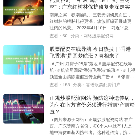
林”：广东红树林保护修复走深走实
南海之滨，春潮涌动。三载光阴倏忽而过，
红树林的根脉扎得更深，簇簇新绿延展成更
壮阔的风景。 2023年4月10日，习近平总书
记来到我国红树林面积最大、分布最集中
查看：
60
分类：
网络股票配资网
的....
股票配资在线导航 今日热搜 | “香港
飞香港”是圆梦航班？真相来了
·＃广州“好房子28条”落地＃股票配资在线导
航 ·＃机管局回应“香港飞香港”航班＃ ·＃电视
频道全面清除虚假宣传医药广告＃ ·＃张雪宣
布捐赠嫣然加码＃ ·＃深圳....
查看：
155
分类：
靠谱股票配资门户
正规炒股配资网站 预防这种遗传病，
为何在南方省份必须进行婚前/产前筛
查？
（图片来源于网络）正规炒股配资网站 在广
西、广东等南方省份，每6个人中就有1人是
地中海贫血基因携带者。这种遗传病，携带