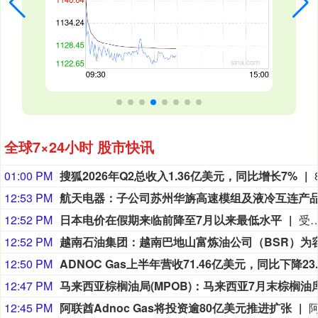
全球7×24小时 股市快讯
01:00 PM
搜狐2026年Q2总收入1.36亿美元，同比增长7%
12:53 PM
12:52 PM
日本电价在假期来临前降至7月以来最低水平
受天气预报气温转凉、周二法定假日及本月晚些时候暑期假期带来用电需求回落影响，日本现货电力价格跌至7月初以来最低水平。日本电力交易所数据显示，该国次日期全国电力价格周一环比下跌41%，报11.37日元/千瓦时。日本气象厅与商业气象机构维萨拉预测，东京及整个关东‑甲信地区本周末至下周初天气趋于温和，此间气温略低于常年均值。日本气象厅预报，截至周日，东京日间最高气温28‑30摄氏度。关西地
12:52 PM
12:50 PM
12:47 PM
12:45 PM
阿联酋Adnoc Gas将投资逾80亿美元推进扩张