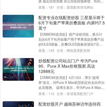
炎 最近症状加重 在公办医院做鼻喷、吃药效
果不佳 于是上个月 她带儿子....
查看：
181
分类：
股票配资资讯网站
配资专业在线配资炒股 三星显示将于
6月下旬量产苹果折叠面板 内屏约7.5
英寸
【CNMO科技消息】据产业链消息，显示计
划从6月下旬开始量产用于苹果首款折叠产品
的OLED面板，折叠OLED面板有望自7月起
出货。业内人士称，相比此前市场预期的....
查看：
145
分类：
网络股票配资网
炒股配资公司站点门户 华为Pura
90、Pura X Max价格预测 高达
12888元
【CNMO科技消息】4月13日，博主“超维
界”发文，对Pura X Max机型的定价走向作出
走高预测。 该博主表示，华为Pura X Max的
核心定位是填补万元....
查看：
110
分类：
靠谱股票配资门户
配资炒股开户 越南苏林访华连待四