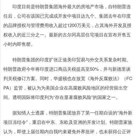
印度目前是特朗普集团海外最大的房地产市场，自特朗普连
任后，公司在该国已完成或开发中项目达九个。集团去年在印度
的品牌授权与管理费用收入超过1200万美元，占其海外开发及授
权收入的近三分之一。最新的古尔冈高层住宅项目在宣布开售五
小时内即售罄。
特朗普集团的印度扩张正值美印贸易与外交关系复杂时期。
特朗普政府今年将印度进口商品关税提高至50%，并与新德里谈
判关税修订方案。同时，华盛顿也在放宽《海外反腐败法》（FC
PA）监管，被认为为美国企业在高腐败风险地区的经营留出空
间。透明国际将印度列为“存在显著腐败风险”的国家之一。
据知情人士透露，特朗普集团放弃了第一任期自设的“海外新
项目冻结令”，重启在中东、东欧及亚洲的开发计划。特朗普家族
认为，即使上届任期内自我约束避免外界批评，也未获得公正评