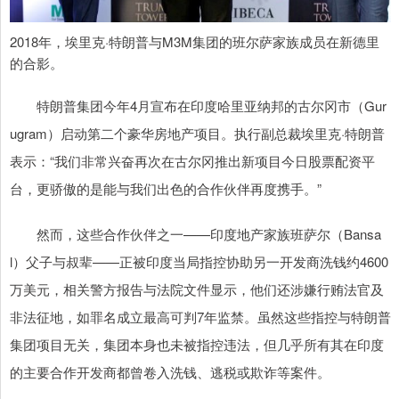
2018年，埃里克·特朗普与M3M集团的班尔萨家族成员在新德里
的合影。
特朗普集团今年4月宣布在印度哈里亚纳邦的古尔冈市（Gur
ugram）启动第二个豪华房地产项目。执行副总裁埃里克·特朗普
表示：“我们非常兴奋再次在古尔冈推出新项目今日股票配资平
台，更骄傲的是能与我们出色的合作伙伴再度携手。”
然而，这些合作伙伴之一——印度地产家族班萨尔（Bansa
l）父子与叔辈——正被印度当局指控协助另一开发商洗钱约4600
万美元，相关警方报告与法院文件显示，他们还涉嫌行贿法官及
非法征地，如罪名成立最高可判7年监禁。虽然这些指控与特朗普
集团项目无关，集团本身也未被指控违法，但几乎所有其在印度
的主要合作开发商都曾卷入洗钱、逃税或欺诈等案件。