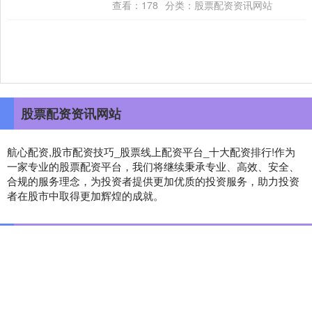
题，依托世界公园独特微缩景观，以非遗....
查看：
178
分类：
股票配资资讯网站
股票配资资讯网站
航心配资,股市配资技巧_股票线上配资平台_十大配资排行!作为
一家专业的股票配资平台，我们将继续秉承专业、高效、安全、
合规的服务理念，为投资者提供更加优质的投资服务，助力投资
者在股市中取得更加辉煌的成就。
话题标签
股票炒股配资
配资炒股app最新版本