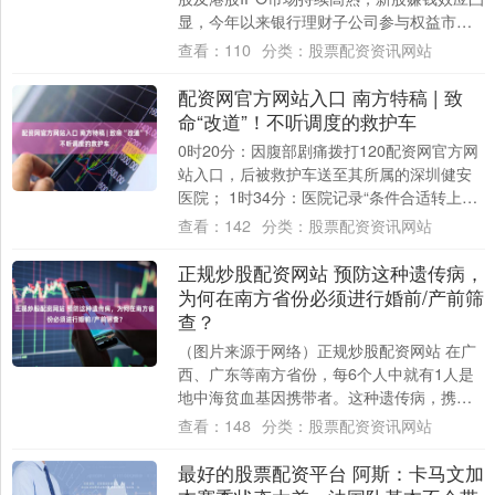
显，今年以来银行理财子公司参与权益市场
的频次显著提高。据深交所数据，截至5月....
查看：
110
分类：
股票配资资讯网站
配资网官方网站入口 南方特稿 | 致
命“改道”！不听调度的救护车
0时20分：因腹部剧痛拨打120配资网官方网
站入口，后被救护车送至其所属的深圳健安
医院； 1时34分：医院记录“条件合适转上级
医院进一步治疗”，但转院未执行； ....
查看：
142
分类：
股票配资资讯网站
正规炒股配资网站 预防这种遗传病，
为何在南方省份必须进行婚前/产前筛
查？
（图片来源于网络）正规炒股配资网站 在广
西、广东等南方省份，每6个人中就有1人是
地中海贫血基因携带者。这种遗传病，携带
者可能没有任何症状，却可能在在下一代身
查看：
148
分类：
股票配资资讯网站
上酿....
最好的股票配资平台 阿斯：卡马文加