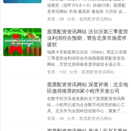
场黄芪（指甲片0.8-1.0）价格行情）股票配
资资讯网站 市场 最高价 最低价 大宗价 会川
江能中药材综合贸易市场 ....
查看：
98
分类：
股票配资资讯网站
股票配资资讯网站 沃尔沃第三季度营
业利润符合预期，警告北美市场需求
疲软
瑞典卡车制造商沃尔沃（Volvo）周五公布第
三季度营业利润符合市场预期股票配资资讯
网站，尽管北美和南美需求疲软令该公司业
绩承压。 沃尔沃当季调整后营业利润从上
查看：
132
分类：
股票配资资讯网站
年....
股票配资资讯网站 深度评测：北京地
区值得推荐的5家小程序开发公司
在数字经济高速发展的当下股票配资资讯网
站，小程序已成为企业数字化转型的核心工
具。北京作为全国科技创新中心，聚集了大
量技术服务商，但市场质量参差不齐。本文
查看：
96
分类：
股票配资资讯网站
基于技术....
股票配资资讯网站 夜读 | 千万不要低