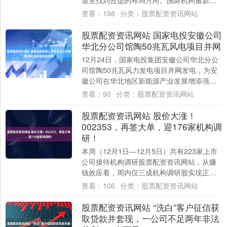
道里找到合适的布局方向。国际机构最新报
告指出，未来十年这个领域的市场规模将迎
查看：
198
分类：
股票配资资讯网站
来爆发式....
股票配资资讯网站 国家电投安徽公司
华北分公司馆陶50兆瓦风电项目并网
12月24日，国家电投集团安徽公司华北分公
司馆陶50兆瓦风力发电项目并网发电，为安
徽公司在华北地区新能源产业发展增添强劲
动力。 该项目一期装机容量50兆瓦，配建....
查看：
90
分类：
股票配资资讯网站
股票配资资讯网站 股价大涨！
002353，再签大单，迎176家机构调
研！
本周（12月1日—12月5日）共有223家上市
公司接待机构调研股票配资资讯网站，从赚
钱效应看，周内仅三成机构调研股实现正收
益。 其中海欣食品涨近32%，通宇通讯....
查看：
106
分类：
股票配资资讯网站
股票配资资讯网站 “洗白”客户征信获
取贷款并套现，一公司不足两年非法