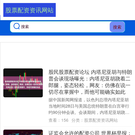
股票配资资讯网站
搜索
股民股票配资论坛 内塔尼亚胡与特朗
普会谈现场曝光：内塔尼亚胡跷着二
郎腿，姿态轻松，网友：仿佛在说一
切尽在掌握中，而他可能确实如此
据中国新闻网报道，以色列总理内塔尼亚胡
当地时间28日与美国总统特朗普在白宫举行
约90分钟会谈。会谈期间，内塔尼亚胡跷二
郎腿，表现出轻松姿态。该行为引发外国网
查看：
156
分类：
股票配资资讯网站
友热....
证监会允许的配资公司 世界杯早报：