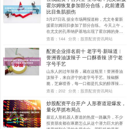
霍尔姆恢复参加部分合练，此前遭遇
比目鱼肌损伤
3月27日讯 据全市场网报道称，尤文冬窗新
援霍尔姆回归参加了部分合练。 今天上午，
在尤文的孔蒂纳萨基地出现了霍尔姆的身
影。这位边后卫此前在2月15日对阵国米的
查看：
144
分类：
股票配资资讯网站
比....
配资企业排名前十 老字号·新味道︱
誉洲香油泼辣子 一口酥香辣 济宁老
字号手艺
山东人的过年辣香，藏在这瓶里！誉洲香油
泼辣子，来自济宁的老字号手艺。辣椒酥
脆，芝麻喷香，每一口都是扎实的醇厚辣
香。过年包饺子、拌黄瓜，随便一搭都是家
查看：
202
分类：
股票配资资讯网站
乡味。囤上几....
炒股配资平台开户 人形赛道迎爆发，
量化早抓布局点
最近人形机器人赛道的热度一路飙升，不少
投资朋友都在琢磨怎么从这个潜力巨大的赛