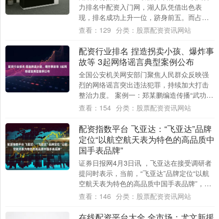
力排名中配资入门网，湖人队凭借出色表
现，排名成功上升一位，跻身前五。而占据
前四席位的，分别是雷霆、活塞、凯尔特人
查看：
129
分类：
股票配资资讯网站
和马刺....
配资行业排名 捏造拐卖小孩、爆炸事
故等 3起网络谣言典型案例公布
全国公安机关网安部门聚焦人民群众反映强
烈的网络谣言突出违法犯罪，持续加大打击
整治力度。 案例一：郑某鹏编造传播“武功山
拐卖小孩”网络谣言案 近日，网络上一条关
查看：
154
分类：
股票配资资讯网站
于....
配资指数平台 飞亚达：“飞亚达”品牌
定位“以航空航天表为特色的高品质中
国手表品牌”
证券日报网4月3日讯 ，飞亚达在接受调研者
提问时表示，当前，“飞亚达”品牌定位“以航
空航天表为特色的高品质中国手表品牌”，其
产品线突出航空文化与中国文化两大核心....
查看：
146
分类：
股票配资资讯网站
在线配资平台大全 全市场：尤文新援