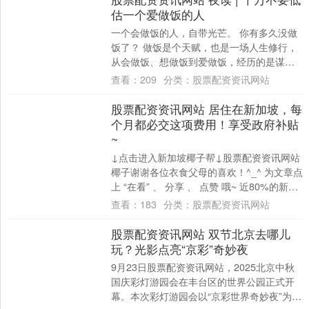
估一个爱做饭的人
一个会做饭的人，自带光芒。 你有多久没做
饭了？ 做饭是个天赋，也是一场人生修行，
从会做饭、想做饭到爱做饭，经历的是谋生
到谋爱的成长。 一个会做饭，且享受待在厨
查看：
209
分类：
股票配资资讯网站
房....
股票配资资讯网站 居住在新加坡，每
个月都必交这项费用！享受政府补贴
~
↓点击进入新加坡椰子帮↓股票配资资讯网站
椰子谢谢各位衣食父母的喜欢！^_^ 为文章点
上 “在看” 、 分享 、 点赞 哦~ 近80%的新加
坡人居住在组屋。电梯....
查看：
183
分类：
股票配资资讯网站
股票配资资讯网站 双节北京去哪儿
玩？光影点亮“京彩”奇妙夜
9月23日股票配资资讯网站，2025北京中秋
国庆彩灯游园会在丰台区的世界公园正式开
幕。本次彩灯游园会以“京彩世界奇妙夜”为主