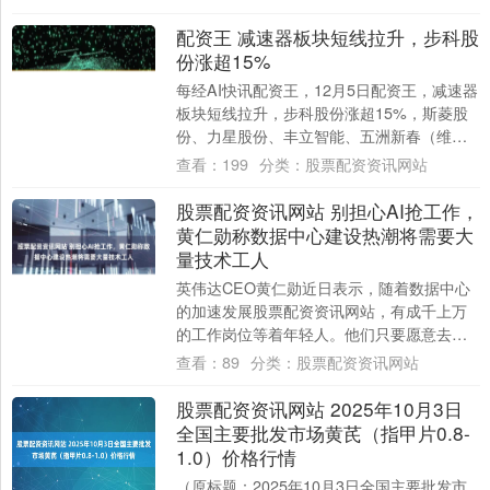
配资王 减速器板块短线拉升，步科股
份涨超15%
每经AI快讯配资王，12月5日配资王，减速器
板块短线拉升，步科股份涨超15%，斯菱股
份、力星股份、丰立智能、五洲新春（维
权）、精研科技等跟涨。 海量资讯、精准
查看：
199
分类：
股票配资资讯网站
解....
股票配资资讯网站 别担心AI抢工作，
黄仁勋称数据中心建设热潮将需要大
量技术工人
英伟达CEO黄仁勋近日表示，随着数据中心
的加速发展股票配资资讯网站，有成千上万
的工作岗位等着年轻人。他们只要愿意去职
业学校就行了。 “如果你是电工，你是水管
查看：
89
分类：
股票配资资讯网站
工，....
股票配资资讯网站 2025年10月3日
全国主要批发市场黄芪（指甲片0.8-
1.0）价格行情
（原标题：2025年10月3日全国主要批发市