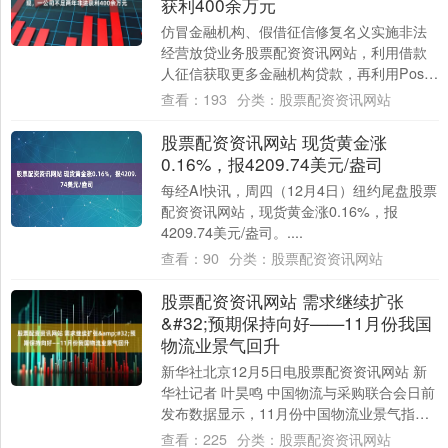
获利400余万元
仿冒金融机构、假借征信修复名义实施非法
经营放贷业务股票配资资讯网站，利用借款
人征信获取更多金融机构贷款，再利用Pos机
虚构交易非法套现。今年8月，上海市公安局
查看：
193
分类：
股票配资资讯网站
经....
股票配资资讯网站 现货黄金涨
0.16%，报4209.74美元/盎司
每经AI快讯，周四（12月4日）纽约尾盘股票
配资资讯网站，现货黄金涨0.16%，报
4209.74美元/盎司。....
查看：
90
分类：
股票配资资讯网站
股票配资资讯网站 需求继续扩张
&#32;预期保持向好——11月份我国
物流业景气回升
新华社北京12月5日电股票配资资讯网站 新
华社记者 叶昊鸣 中国物流与采购联合会日前
发布数据显示，11月份中国物流业景气指数
为50.9%，环比回升0.2个百分点....
查看：
225
分类：
股票配资资讯网站