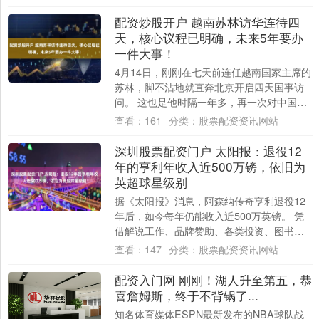
配资炒股开户 越南苏林访华连待四
天，核心议程已明确，未来5年要办
一件大事！
4月14日，刚刚在七天前连任越南国家主席的
苏林，脚不沾地就直奔北京开启四天国事访
问。 这也是他时隔一年多，再一次对中国进
行高层互动——首次外访选中国，党代会后
查看：
161
分类：
股票配资资讯网站
第....
深圳股票配资门户 太阳报：退役12
年的亨利年收入近500万镑，依旧为
英超球星级别
据《太阳报》消息，阿森纳传奇亨利退役12
年后，如今每年仍能收入近500万英镑。 凭
借解说工作、品牌赞助、各类投资、图书版
权、商业活动以及房产投资，这位48岁足
查看：
147
分类：
股票配资资讯网站
坛....
配资入门网 刚刚！湖人升至第五，恭
喜詹姆斯，终于不背锅了...
知名体育媒体ESPN最新发布的NBA球队战