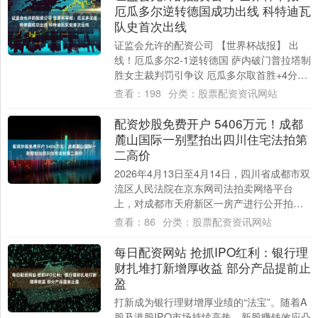
厄瓜多尔逆转德国成功出线 科特迪瓦
队史首次出线
证监会允许的配资公司 【世界杯战报】 出
线！厄瓜多尔2-1逆转德国 萨内破门普拉塔制
胜女主裁判罚引争议 厄瓜多尔取首胜+4分确
定出线！萨内破门，安古洛、普拉塔连....
查看：
198
分类：
股票配资资讯网站
配资炒股免费开户 5406万元！成都
麓山国际一别墅拍出四川住宅法拍第
二高价
2026年4月13日至4月14日，四川省成都市双
流区人民法院在京东网司法拍卖网络平台
上，对成都市天府新区一房产进行公开拍
卖，建筑面积857.5平方米，竞买人以5....
查看：
86
分类：
股票配资资讯网站
每日配资网站 抢抓IPO红利：银行理
财扎堆打新增厚收益 部分产品提前止
盈
打新成为银行理财增厚业绩的“法宝”。随着A
股及港股IPO市场持续高热，新股赚钱效应凸