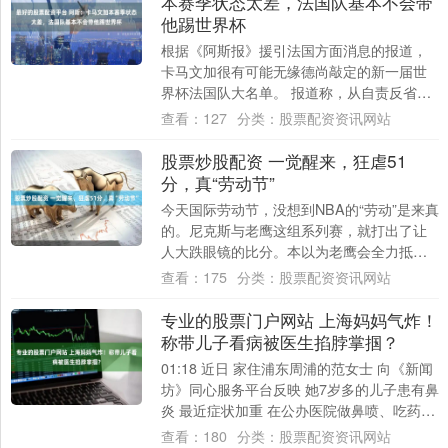
本赛季状态太差，法国队基本不会带
他踢世界杯
根据《阿斯报》援引法国方面消息的报道，
卡马文加很有可能无缘德尚敲定的新一届世
界杯法国队大名单。 报道称，从自责反省，
到时光飞逝，如今他想要挑战已然尘埃落定
查看：
127
分类：
股票配资资讯网站
的命运....
股票炒股配资 一觉醒来，狂虐51
分，真“劳动节”
今天国际劳动节，没想到NBA的“劳动”是来真
的。尼克斯与老鹰这组系列赛，就打出了让
人大跌眼镜的比分。本以为老鹰会全力抵抗
把系列赛拖入抢七，没想到尼克斯一上来就
查看：
175
分类：
股票配资资讯网站
把....
专业的股票门户网站 上海妈妈气炸！
称带儿子看病被医生掐脖掌掴？
01:18 近日 家住浦东周浦的范女士 向《新闻
坊》同心服务平台反映 她7岁多的儿子患有鼻
炎 最近症状加重 在公办医院做鼻喷、吃药效
果不佳 于是上个月 她带儿子....
查看：
180
分类：
股票配资资讯网站